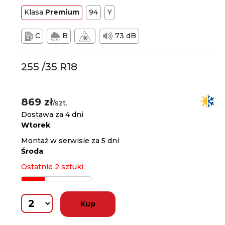
Klasa
Premium
94
Y
C
B
73 dB
255 /35 R18
869 zł
/szt.
Dostawa za 4 dni
Wtorek
Montaż w serwisie za 5 dni
Środa
Ostatnie 2 sztuki
Kup