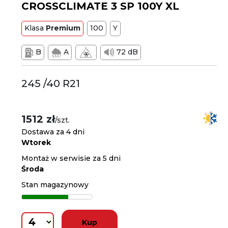
CROSSCLIMATE 3 SP 100Y XL
Klasa
Premium
100
Y
B
A
72 dB
245 /40 R21
1512 zł
/szt.
Dostawa za 4 dni
Wtorek
Montaż w serwisie za 5 dni
Środa
Stan magazynowy
Kup