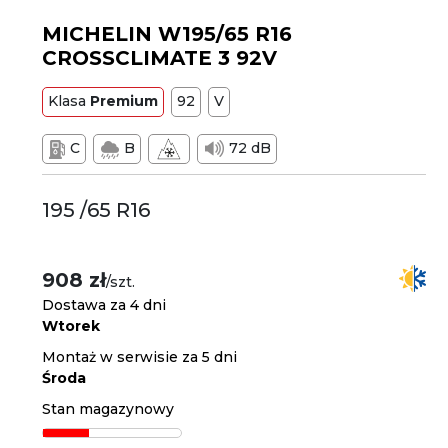
MICHELIN W195/65 R16
CROSSCLIMATE 3 92V
Klasa
Premium
92
V
C
B
72 dB
195 /65 R16
908 zł
/szt.
Dostawa za 4 dni
Wtorek
Montaż w serwisie za 5 dni
Środa
Stan magazynowy