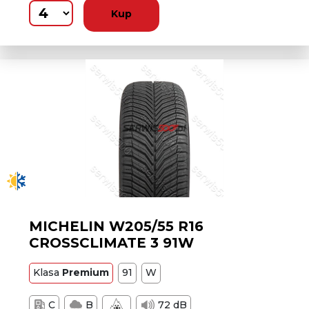
Kup
MICHELIN W205/55 R16
CROSSCLIMATE 3 91W
Klasa
Premium
91
W
C
B
72 dB