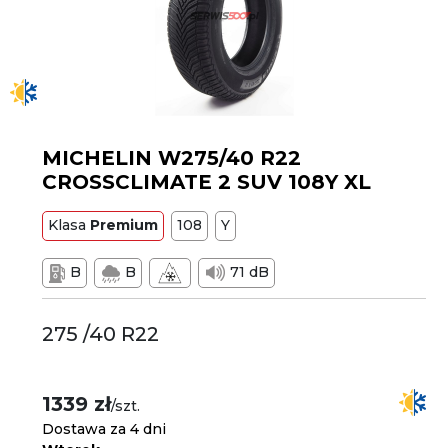
MICHELIN W275/40 R22
CROSSCLIMATE 2 SUV 108Y XL
Klasa
Premium
108
Y
B
B
71 dB
275 /40 R22
1339 zł
/szt.
Dostawa za 4 dni