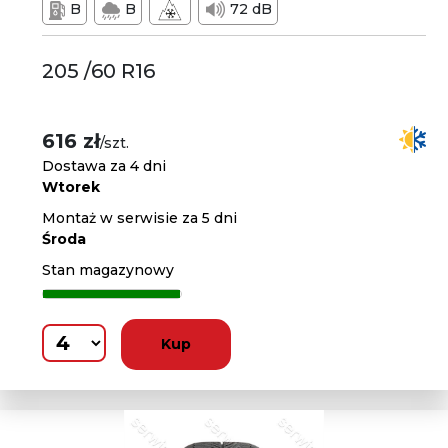
B
B
72 dB
205 /60 R16
616 zł
/szt.
Dostawa za 4 dni
Wtorek
Montaż w serwisie za 5 dni
Środa
Stan magazynowy
Kup