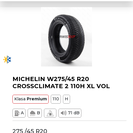
MICHELIN W275/45 R20
CROSSCLIMATE 2 110H XL VOL
Klasa
Premium
110
H
A
B
71 dB
275 /45 R20