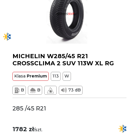
MICHELIN W285/45 R21
CROSSCLIMA 2 SUV 113W XL RG
Klasa
Premium
113
W
B
B
73 dB
285 /45 R21
1782 zł
/szt.