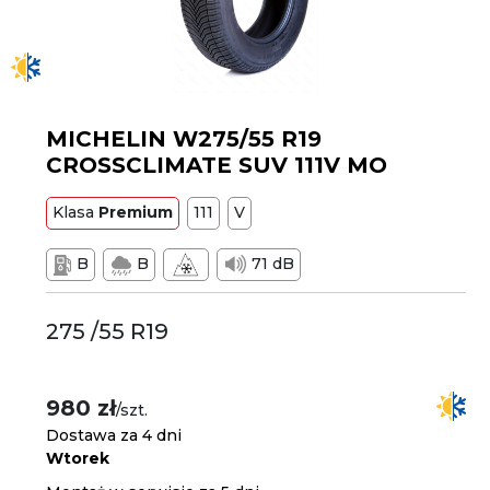
MICHELIN W275/55 R19
CROSSCLIMATE SUV 111V MO
Klasa
Premium
111
V
B
B
71 dB
275 /55 R19
980 zł
/szt.
Dostawa za 4 dni
Wtorek