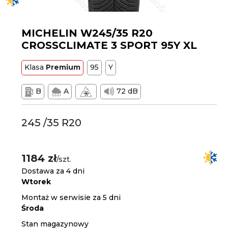
MICHELIN W245/35 R20
CROSSCLIMATE 3 SPORT 95Y XL
Klasa
Premium
95
Y
B
A
72 dB
245 /35 R20
1184 zł
/szt.
Dostawa za 4 dni
Wtorek
Montaż w serwisie za 5 dni
Środa
Stan magazynowy