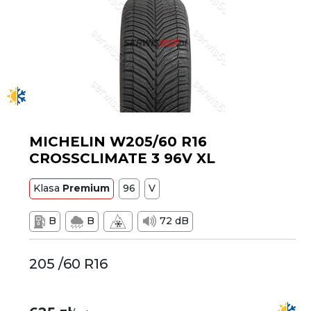
MICHELIN W205/60 R16
CROSSCLIMATE 3 96V XL
Klasa
Premium
96
V
B
B
72 dB
205 /60 R16