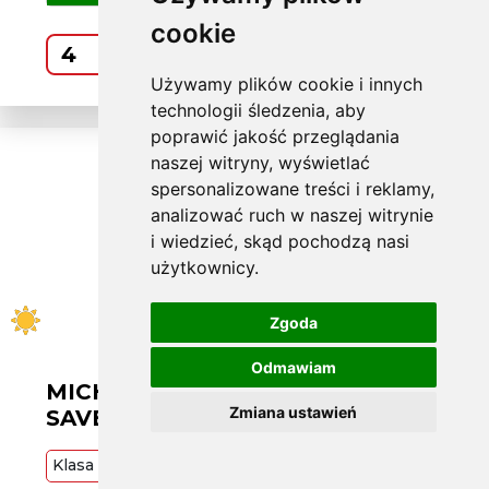
cookie
Kup
Używamy plików cookie i innych
technologii śledzenia, aby
poprawić jakość przeglądania
naszej witryny, wyświetlać
spersonalizowane treści i reklamy,
analizować ruch w naszej witrynie
i wiedzieć, skąd pochodzą nasi
użytkownicy.
Zgoda
Odmawiam
MICHELIN L185/60 R14 ENERGY
Zmiana ustawień
SAVER+ 82H
Klasa
Premium
82
H