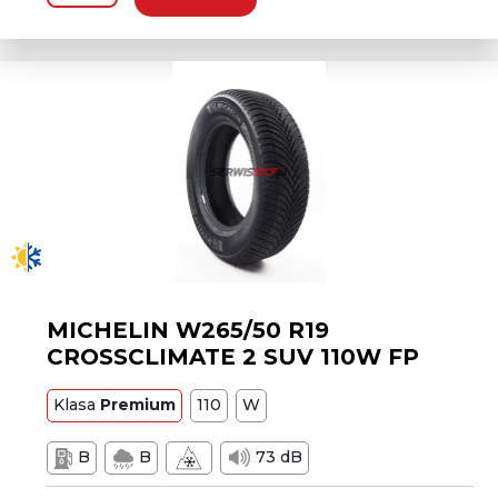
MICHELIN W265/50 R19
CROSSCLIMATE 2 SUV 110W FP
Klasa
Premium
110
W
B
B
73 dB