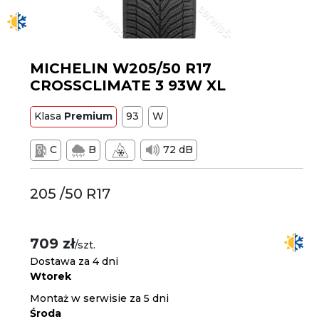
MICHELIN W205/50 R17
CROSSCLIMATE 3 93W XL
Klasa
Premium
93
W
C
B
72 dB
205 /50 R17
709 zł
/szt.
Dostawa za 4 dni
Wtorek
Montaż w serwisie za 5 dni
Środa