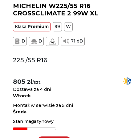
MICHELIN W225/55 R16
CROSSCLIMATE 2 99W XL
Klasa
Premium
99
W
B
B
71 dB
225 /55 R16
805 zł
/szt.
Dostawa za 4 dni
Wtorek
Montaż w serwisie za 5 dni
Środa
Stan magazynowy