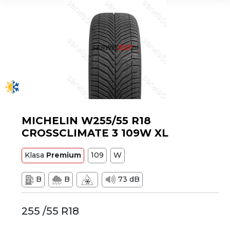
MICHELIN W255/55 R18
CROSSCLIMATE 3 109W XL
Klasa
Premium
109
W
B
B
73 dB
255 /55 R18