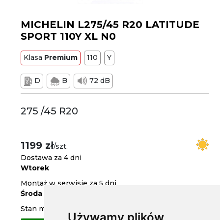
MICHELIN L275/45 R20 LATITUDE
SPORT 110Y XL N0
Klasa
Premium
110
Y
D
B
72 dB
275 /45 R20
1199 zł
/szt.
Dostawa za 4 dni
Wtorek
Montaż w serwisie za 5 dni
Środa
Stan magazynowy
Używamy plików