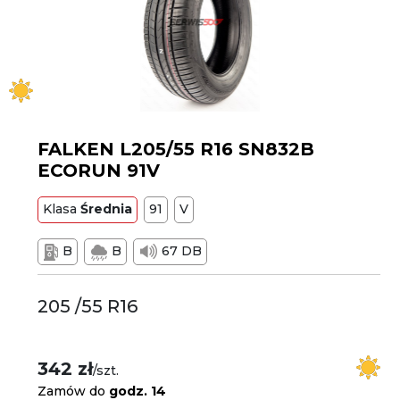
FALKEN L205/55 R16 SN832B
ECORUN 91V
Klasa
Średnia
91
V
B
B
67 DB
205 /55 R16
342 zł
/szt.
Zamów do
godz. 14