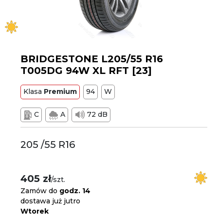
BRIDGESTONE L205/55 R16
T005DG 94W XL RFT [23]
Klasa
Premium
94
W
C
A
72 dB
205 /55 R16
405 zł
/szt.
Zamów do
godz. 14
dostawa już jutro
Wtorek