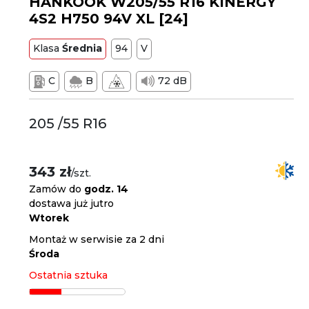
HANKOOK W205/55 R16 KINERGY
4S2 H750 94V XL [24]
Klasa
Średnia
94
V
C
B
72 dB
205 /55 R16
343 zł
/szt.
Zamów do
godz. 14
dostawa już jutro
Wtorek
Montaż w serwisie za 2 dni
Środa
Ostatnia sztuka