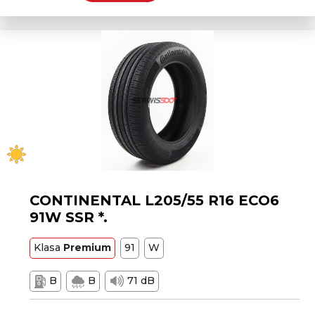
CONTINENTAL L205/55 R16 ECO6
91W SSR *.
Klasa
Premium
91
W
B
B
71 dB