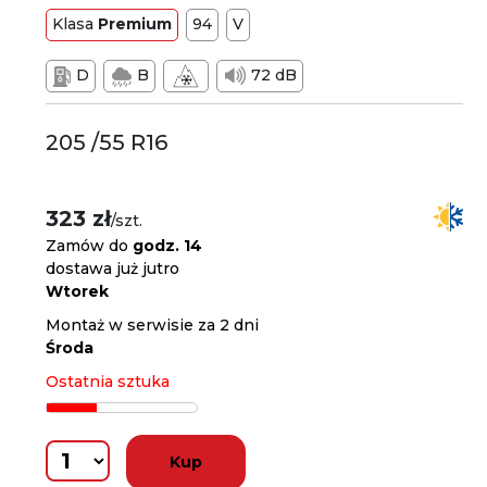
Klasa
Premium
94
V
D
B
72 dB
205 /55 R16
323 zł
/szt.
Zamów do
godz. 14
dostawa już jutro
Wtorek
Montaż w serwisie za 2 dni
Środa
Ostatnia sztuka
Kup