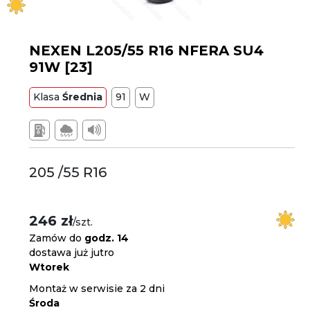
NEXEN L205/55 R16 NFERA SU4
91W [23]
Klasa
Średnia
91
W
205 /55 R16
246 zł
/szt.
Zamów do
godz. 14
dostawa już jutro
Wtorek
Montaż w serwisie za 2 dni
Środa