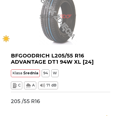
BFGOODRICH L205/55 R16
ADVANTAGE DT1 94W XL [24]
Klasa
Średnia
94
W
C
A
71 dB
205 /55 R16