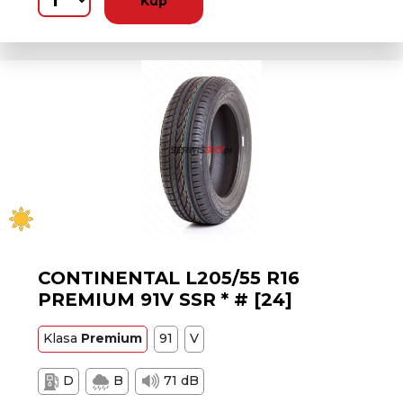
Kup
CONTINENTAL L205/55 R16
PREMIUM 91V SSR * # [24]
Klasa
Premium
91
V
D
B
71 dB