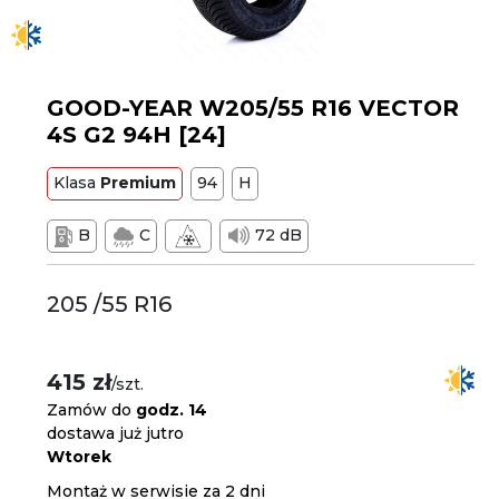
GOOD-YEAR W205/55 R16 VECTOR
4S G2 94H [24]
Klasa
Premium
94
H
B
C
72 dB
205 /55 R16
415 zł
/szt.
Zamów do
godz. 14
dostawa już jutro
Wtorek
Montaż w serwisie za 2 dni