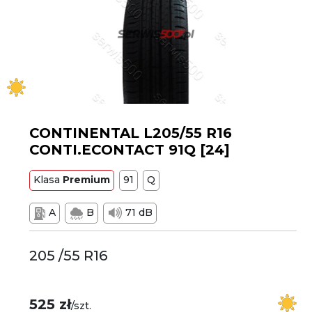
CONTINENTAL L205/55 R16
CONTI.ECONTACT 91Q [24]
Klasa
Premium
91
Q
A
B
71 dB
205 /55 R16
525 zł
/szt.