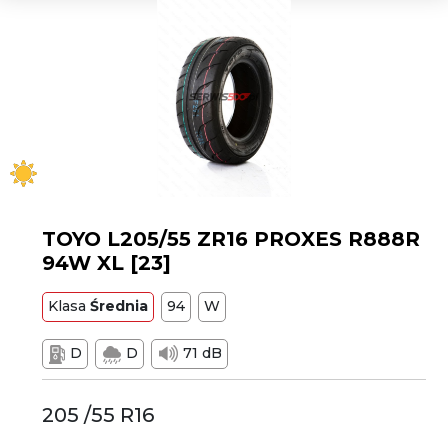
TOYO L205/55 ZR16 PROXES R888R
94W XL [23]
Klasa
Średnia
94
W
D
D
71 dB
205 /55 R16