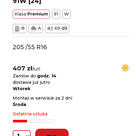
91W [24]
Klasa
Premium
91
W
B
A
69 dB
205 /55 R16
407 zł
/szt.
Zamów do
godz. 14
dostawa już jutro
Wtorek
Montaż w serwisie za 2 dni
Środa
Ostatnia sztuka