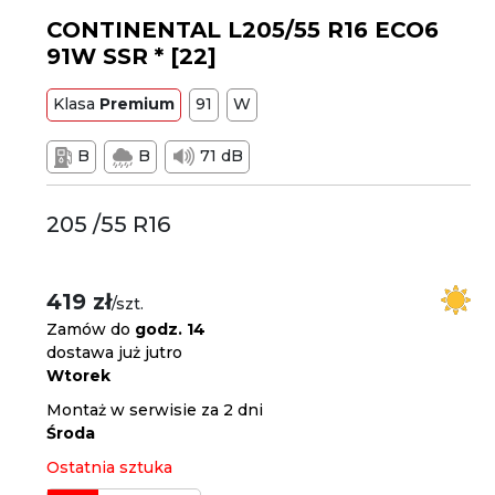
CONTINENTAL L205/55 R16 ECO6
91W SSR * [22]
Klasa
Premium
91
W
B
B
71 dB
205 /55 R16
419 zł
/szt.
Zamów do
godz. 14
dostawa już jutro
Wtorek
Montaż w serwisie za 2 dni
Środa
Ostatnia sztuka