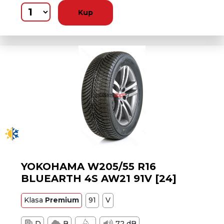
Kup
YOKOHAMA W205/55 R16
BLUEARTH 4S AW21 91V [24]
Klasa
Premium
91
V
D
B
72 dB