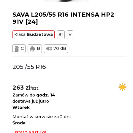
SAVA L205/55 R16 INTENSA HP2
91V [24]
Klasa
Budżetowa
91
V
C
B
70 dB
205 /55 R16
263 zł
/szt.
Zamów do
godz. 14
dostawa już jutro
Wtorek
Montaż w serwisie za 2 dni
Środa
Ostatnia sztuka