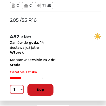
C
C
71 dB
205 /55 R16
482 zł
/szt.
Zamów do
godz. 14
dostawa już jutro
Wtorek
Montaż w serwisie za 2 dni
Środa
Ostatnia sztuka
Kup