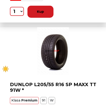
Kup
DUNLOP L205/55 R16 SP MAXX TT
91W *
Klasa
Premium
91
W