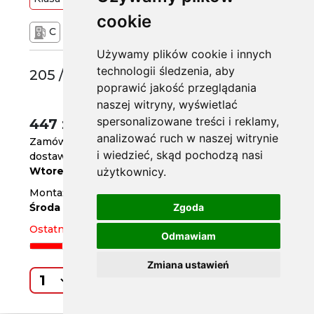
cookie
C
B
72 dB
Używamy plików cookie i innych
technologii śledzenia, aby
205 /55 R16
poprawić jakość przeglądania
naszej witryny, wyświetlać
spersonalizowane treści i reklamy,
447 zł
/szt.
analizować ruch w naszej witrynie
Zamów do
godz. 14
i wiedzieć, skąd pochodzą nasi
dostawa już jutro
Wtorek
użytkownicy.
Montaż w serwisie za 2 dni
Środa
Zgoda
Ostatnia sztuka
Odmawiam
Zmiana ustawień
Kup