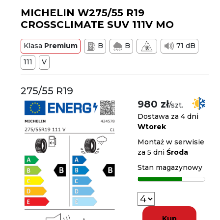
MICHELIN W275/55 R19
CROSSCLIMATE SUV 111V MO
Klasa
Premium
B
B
71 dB
111
V
275/55 R19
980 zł
/szt.
Dostawa za 4 dni
Wtorek
Montaż w serwisie
za 5 dni
Środa
Stan magazynowy
Kup