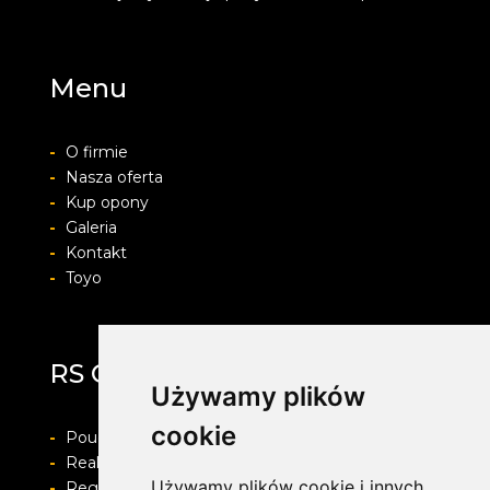
Menu
-
O firmie
-
Nasza oferta
-
Kup opony
-
Galeria
-
Kontakt
-
Toyo
RS OPONY
Używamy plików
cookie
-
Pouczenie o prawie do odstapienia od umowy
-
Realizacja zamówienia i formy płatności
Używamy plików cookie i innych
-
Regulamin i Polityka prywatności