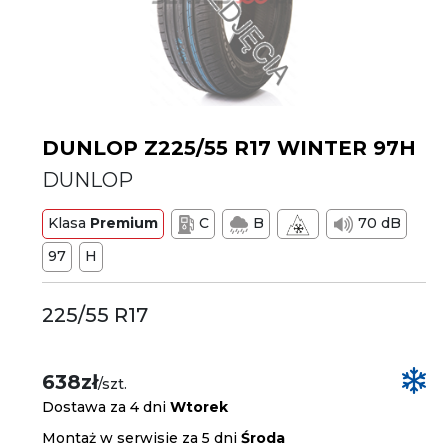
DUNLOP Z225/55 R17 WINTER 97H
DUNLOP
Klasa
Premium
C
B
70 dB
97
H
225/55 R17
638zł
/szt.
Dostawa za 4 dni
Wtorek
Montaż w serwisie za 5 dni
Środa